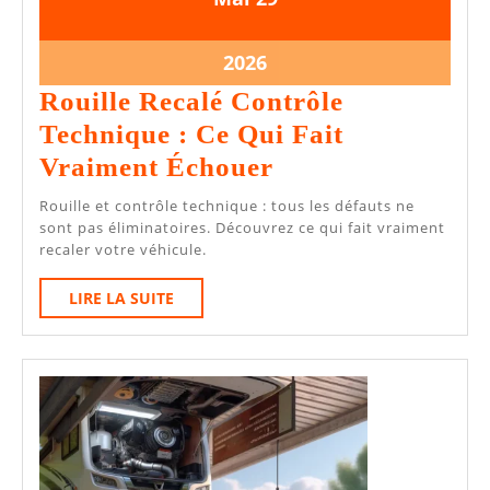
mai
mai
2026
2026
29
2026
mai
Rouille Recalé Contrôle
2026
Technique : Ce Qui Fait
Rouille
Vraiment Échouer
Recalé
Rouille et contrôle technique : tous les défauts ne
Contrôle
sont pas éliminatoires. Découvrez ce qui fait vraiment
recaler votre véhicule.
Technique
:
LIRE
LIRE LA SUITE
LA
Ce
SUITE
Qui
Fait
Vraiment
Échouer