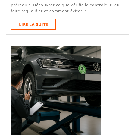
prérequis. Découvrez ce que vérifie le contrôleur, où
Car
faire requalifier et comment éviter le
Au
LIRE
LIRE LA SUITE
CT
LA
:
SUITE
Requalification,
Délais
Et
Centres
Agréés