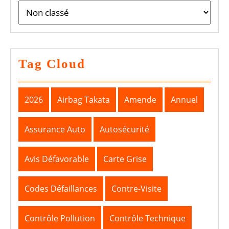
Tag Cloud
2026
Airbag Takata
Amende
Annuel
Assurance Auto
Autosécurité
Avis Défavorable
Carte Grise
Codes Défaillances
Contre-Visite
Contrôle Pollution
Contrôle Technique