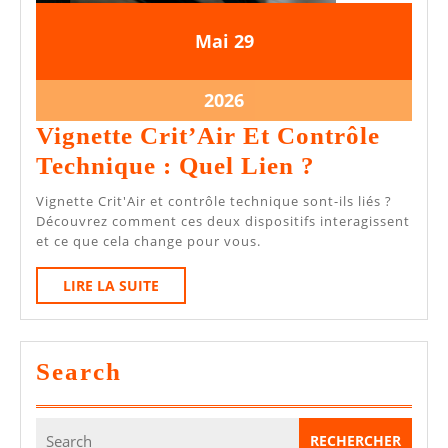
29
29
Mai
29
mai
mai
2026
2026
29
2026
mai
Vignette Crit’Air Et Contrôle
2026
Vignette
Technique : Quel Lien ?
Crit’Air
Vignette Crit'Air et contrôle technique sont-ils liés ?
Et
Découvrez comment ces deux dispositifs interagissent
et ce que cela change pour vous.
Contrôle
Technique
LIRE
LIRE LA SUITE
LA
:
SUITE
Quel
Search
Lien
?
Search