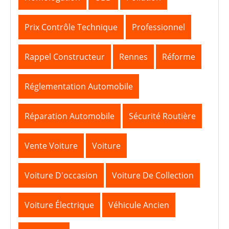
Prix Contrôle Technique
Professionnel
Rappel Constructeur
Rennes
Réforme
Réglementation Automobile
Réparation Automobile
Sécurité Routière
Vente Voiture
Voiture
Voiture D'occasion
Voiture De Collection
Voiture Électrique
Véhicule Ancien