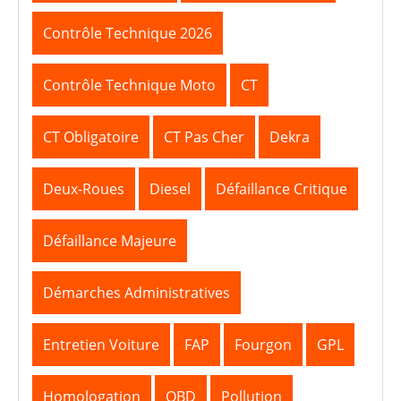
Contrôle Technique 2026
Contrôle Technique Moto
CT
CT Obligatoire
CT Pas Cher
Dekra
Deux-Roues
Diesel
Défaillance Critique
Défaillance Majeure
Démarches Administratives
Entretien Voiture
FAP
Fourgon
GPL
Homologation
OBD
Pollution