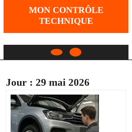
Skip
MON CONTRÔLE
to
content
TECHNIQUE
Open
Button
Jour :
29 mai 2026